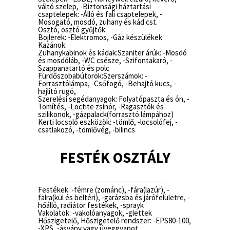
váltó szelep, -Biztonsági háztartási
csaptelepek: -Álló és fali csaptelepek, -
Mosogató, mosdó, zuhany és kád cst.
Osztó, osztó gyűjtők:
Bojlerek: -Elektromos, -Gáz készülékek
Kazánok:
Zuhanykabinok és kádak:Szaniter árúk: -Mosdó
és mosdóláb, -WC csésze, -Szifontakaró, -
Szappanatartó és polc
Fürdőszobabútorok:Szerszámok: -
Forrasztólámpa, -Csőfogó, -Behajtó kucs, -
hajlító rugó,
Szerelési segédanyagok: Folyatópaszta és ón, -
Tömítés, -Loctite zsinór, -Ragasztók és
szilikonok, -gázpalack(forrasztó lámpához)
Kerti locsoló eszközök: -tömlő, -locsolófej, -
csatlakozó, -tömlővég, -bilincs
FESTÉK OSZTÁLY
Festékek: -fémre (zománc), -fára(lazúr), -
falra(kül és beltéri), -garázsba és járófelületre, -
hőálló, radiátor festékek, -sprayk
Vakolatok: -vakolóanyagok, -glettek
Hőszigetelő, Hőszigetelő rendszer: -EPS80-100,
-XPS, -ásvány vagy üveggyapot