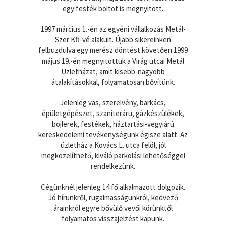
egy festék boltot is megnyitott.
1997 március 1.-én az egyéni vállalkozás Metál-
Szer Kft-vé alakult. Újabb sikereinken
felbuzdulva egy merész döntést követően 1999
május 19.-én megnyitottuk a Virág utcai Metál
Üzletházat, amit kisebb-nagyobb
átalakításokkal, folyamatosan bővítünk.
Jelenleg vas, szerelvény, barkács,
épületgépészet, szaniteráru, gázkészülékek,
bojlerek, festékek, háztartási-vegyiárú
kereskedelemi tevékenységünk égisze alatt. Az
üzletház a Kovács L. utca felöl, jól
megközelíthető, kiváló parkolási lehetőséggel
rendelkezünk.
Cégünknél jelenleg 14 fő alkalmazott dolgozik.
Jó hírünkről, rugalmasságunkról, kedvező
árainkról egyre bővülő vevői körünktől
folyamatos visszajelzést kapunk.