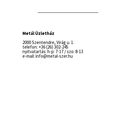
Metál Üzletház
2000 Szentendre, Virág u. 1.
telefon: +36 (26) 302-245
nyitvatartás: h-p: 7-17 / szo: 8-13
e-mail: info@metal-szer.hu