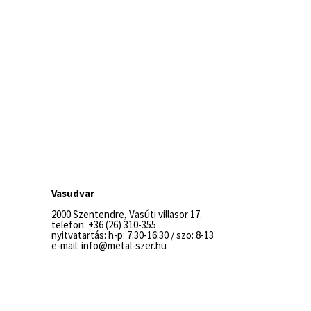
Vasudvar
2000 Szentendre, Vasúti villasor 17.
telefon: +36 (26) 310-355
nyitvatartás: h-p: 7:30-16:30 / szo: 8-13
e-mail: info@metal-szer.hu