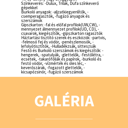
Színkeverés: -Dulux, Trilak, Düfa színkeverő
gépekkel
Burkoló anyagok: -aljzatkiegyenlítők, -
csemperagasztók, -fugázó anyagok és
szerszámok
Gipszkarton: -fal és előfal profilok(UW,CW), -
mennyezet álmennyezet profilok(UD, CD), -
csavarok, kiegészítők, -gipszkarton ragasztók
Háztartási tisztító szerek és eszközök: -partvis,
-felmosó fej és vödör, -penészlemosók, -
lefolyótisztítók, -Hulladékzsák, sitteszsák
Festő és Burkoló szerszámok és kiegészítők: -
hengerek, -spatulyák, -glettelők, -festőlétra, -
ecsetek, -takarófóliák és papírok, -burkoló és
festő vödör, -vízmérték és öles léc, -
keverőszárak, -fogazott glettelők, -
kicsapózsinór, -fugázó szerszámok
GALÉRIA