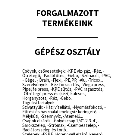
FORGALMAZOTT
TERMÉKEINK
GÉPÉSZ OSZTÁLY
Csövek, csővezetékek: -KPE víz-gáz, -Réz, -
Ötrétegű, -Padlófűtés, -Gebo, -Szénacél, -PVC,
- Gége, - Drain, -Flexi, -PE,PP, -Alu, -Tricox...
Szerelvények: -Réz forrasztós, -Viega press, -
Pipelife press, -KPE sütős, -PVC ragasztós,
-Ötrétegű press és (kézi) kulcsos, -
Horganyzott, -Réz, -Gebo...
Táguási tartályok:
Szivattyúk: -Házi vízellátó, -Nyomásfokozó, -
Fűtési és használati melegvíz keringető, -
Mélykúti, -Szennyvíz, -Átemelő...
Csapok elzárók: -Golyóscsap 1/4"-2-3-4", -
Sarokszelep, -Strömax, -Csempeszelep, -
Radiátorszelep és torló...
Szelepek: -ESBE, Honeywell elzáró, keverő,